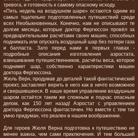
тревога, и готовность к самому опасному исходу.
«Пять недель на воздушном шаре» остаются одним из
самых тщательно подготовленных путешествий среди
всех Необыкновенных. Конечно, нам не описывают те
долгие месяцы, которые доктор Фергюссон провёл за
предварительными расчётами своих машин, способных
поднимать или опускать воздушный шар без потери газа
и балласта. Зато перед нами в первых главах -
подробные описания изготовления аэростата,
взвешивание путешественников, расчёты веса, которое
поднимет шар, собственно характеристики машин
доктора Фергюссона.
Жюль Верн, продумав до деталей такой фантастический
проект, заставляет верить в него как в нечто возможное
и свершившееся. В наше время управление воздушным
шаром остаётся таким же сложным и подчас опасным
делом, как 150 лет назад! Аэростат с управлением
доктора Фергюссона фантастичен. Но вместе с тем так
умно придуман, что реален в нашем воображении.
Для героев Жюля Верна подготовка к путешествию не
менее важна, чем сами приключения. И тем больший