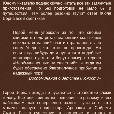
Юному читателю подчас скучно читать все эти затянутые
приготовления. Но без подготовки не было бы и
путешествия! Тем более резонно звучит ответ Жюля
Верна всем скептикам:
Порой меня упрекали за то, что своими
книгами я подстрекаю маленьких мальчишек
покидать домашний очаг и странствовать по
свету. Уверен, что этого не происходит. Но
если когда-нибудь дети пустятся в подобные
авантюры, пусть они берут пример с героев
«Необыкновенных путешествий», и тогда им
будет обеспечено благополучное прибытие в
надежный порт!
«Воспоминания о детстве и юности»
Герои Верна никогда не пускаются в странствие сломя
голову. Все они принимают решение по-разному, и мы
наблюдаем, как совершенно разные чувства в этот
момент волнуют профессора Аронакса и Сайреса
Смита. Где-то существует и сомнение, и отвага, и