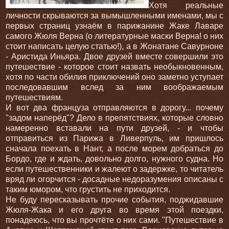
Хотя реальные
личности скрываются за вымышленными именами, мы с
первых страниц узнаём в парижанине Жаке Лаваре
самого Жюля Верна (о литературные маски Верна! о них
стоит написать целую статью!), а в Жонатане Савурноне
- Аристида Иньяра. Двое друзей вместе совершили это
путешествие - которое стоит назвать необыкновенным,
хотя по части обилия приключений оно заметно уступает
последовавшим вслед за ним воображаемым
путешествиям.
И вот два француза отправляются в дорогу... почему
"задом наперёд"? Дело в препятствиях, которые словно
намеренно вставали на пути друзей, - и чтобы
отправиться из Парижа в Ливерпуль, им пришлось
сначала поехать в Нант, а после морем добраться до
Бордо, где и ждать, довольно долго, нужного судна. Но
если путешественники и жалеют о задержке, то читатель
вряд ли огорчится - досадные недоразумения описаны с
таким юмором, что грустить не приходится.
Не буду пересказывать прочие события, поджидавшие
Жюля-Жака и его друга во время этой поездки,
понадеюсь, что вы прочтёте о них сами. "Путешествие в