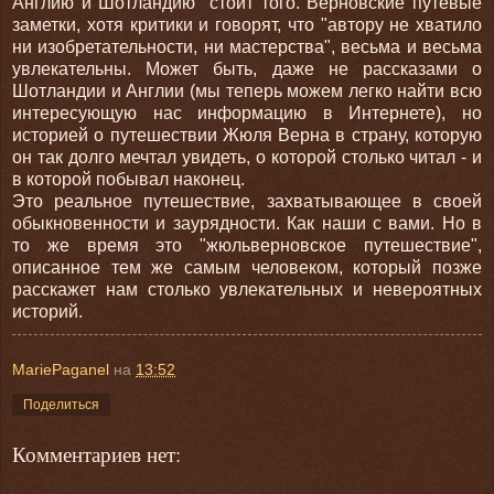
Англию и Шотландию" стоит того. Верновские путевые
заметки, хотя критики и говорят, что "автору не хватило
ни изобретательности, ни мастерства", весьма и весьма
увлекательны. Может быть, даже не рассказами о
Шотландии и Англии (мы теперь можем легко найти всю
интересующую нас информацию в Интернете), но
историей о путешествии Жюля Верна в страну, которую
он так долго мечтал увидеть, о которой столько читал - и
в которой побывал наконец.
Это реальное путешествие, захватывающее в своей
обыкновенности и заурядности. Как наши с вами. Но в
то же время это "жюльверновское путешествие",
описанное тем же самым человеком, который позже
расскажет нам столько увлекательных и невероятных
историй.
MariePaganel
на
13:52
Поделиться
Комментариев нет: