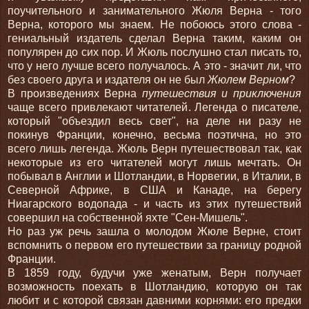
поучительного и занимательного Жюля Верна - того
Верна, которого мы знаем. Не побоюсь этого слова -
гениальный издатель сделал Верна таким, каким он
популярен до сих пор. И Жюль послушно стал писать то,
что у него лучше всего получалось. А это - значит ли, что
без своего друга и издателя он не был
Жюлем Верном
?
В произведениях Верна
путешествия и приключения
чаще всего привлекают читателей. Легенда о писателе,
который "объездил весь свет", на деле ни разу не
покинув Франции, конечно, весьма поэтична, но это
всего лишь легенда. Жюль Верн путешествовал так, как
некоторые из его читателей могут лишь мечтать. Он
побывал в Англии и Шотландии, в Норвегии, в Италии, в
Северной Африке, в США и Канаде, на берегу
Ниагарского водопада - и часть из этих путешествий
совершил на собственной яхте "Сен-Мишель".
Но раз уж речь зашла о молодом Жюле Верне, стоит
вспомнить о первом его путешествии за границу родной
Франции.
В 1859 году, будучи уже женатым, Верн получает
возможность поехать в Шотландию, которую он так
любит и с которой связан давними корнями: его предки